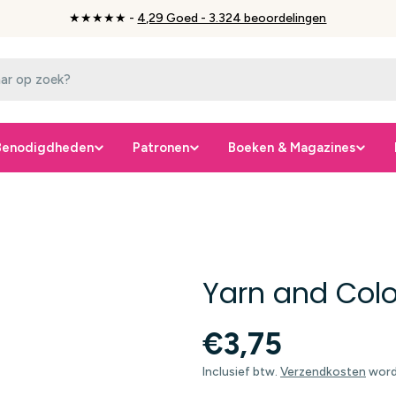
★★★★★ -
4,29 Goed - 3.324 beoordelingen
Benodigdheden
Patronen
Boeken & Magazines
Yarn and Colo
Normale
€3,75
prijs
Inclusief btw.
Verzendkosten
worde