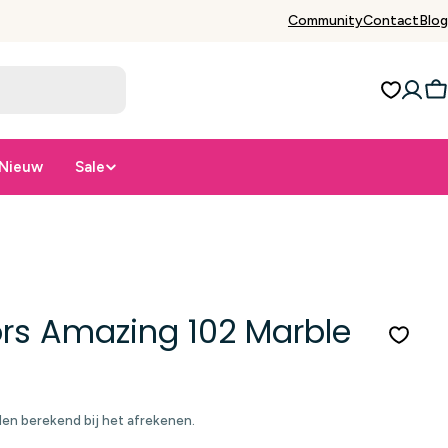
Community
Contact
Blog
W
Nieuw
Sale
rs Amazing 102 Marble
n berekend bij het afrekenen.