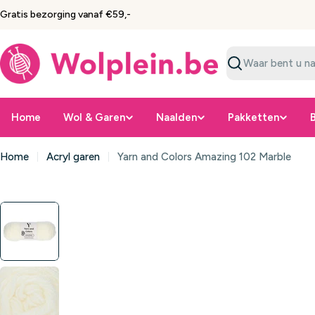
Ga
Gratis bezorging vanaf €59,-
naar
inhoud
Zoeken
Home
Wol & Garen
Naalden
Pakketten
Home
Acryl garen
Yarn and Colors Amazing 102 Marble