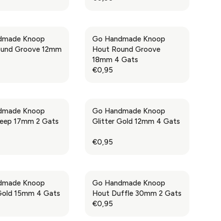
R
P
,
E
R
9
G
I
5
U
C
dmade Knoop
Go Handmade Knoop
L
E
ound Groove 12mm
Hout Round Groove
A
€
18mm 4 Gats
R
0
€0,95
R
P
,
E
R
9
G
I
5
U
C
dmade Knoop
Go Handmade Knoop
L
E
eep 17mm 2 Gats
Glitter Gold 12mm 4 Gats
A
€
R
0
€0,95
R
P
,
E
R
9
G
I
5
U
C
dmade Knoop
Go Handmade Knoop
L
E
 Gold 15mm 4 Gats
Hout Duffle 30mm 2 Gats
A
€
€0,95
R
R
0
E
P
,