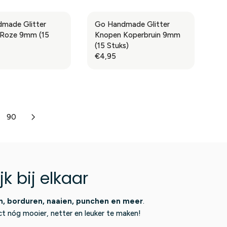
G
R
9
U
I
5
made Glitter
Go Handmade Glitter
L
C
Roze 9mm (15
Knopen Koperbruin 9mm
A
E
(15 Stuks)
R
€
€4,95
R
P
0
E
R
,
G
I
9
U
C
5
L
E
A
€
90
R
0
P
,
R
9
I
5
C
 bij elkaar
E
€
4
, borduren, naaien, punchen en meer
.
,
ct nóg mooier, netter en leuker te maken!
9