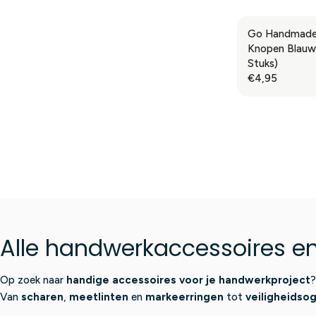
G
R
9
U
I
5
Go Handmade 
L
C
Knopen Blauw
A
E
Stuks)
R
€
€4,95
R
P
0
E
R
,
G
I
9
U
C
5
L
E
A
€
R
0
P
,
R
9
I
5
C
Alle handwerkaccessoires en 
E
€
4
Op zoek naar
handige accessoires voor je handwerkproject
?
,
Van
scharen
,
meetlinten
en
markeerringen
tot
veiligheidso
9