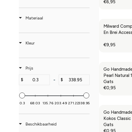
€6,95
R
E
G
Materiaal
U
Milward Comp
L
En Brei Acces
A
R
Kleur
€9,95
R
P
E
R
G
I
U
C
Prijs
Go Handmade
L
E
Pearl Natural
A
€
-
$
$
Gats
R
6
€0,95
R
P
,
E
R
9
G
I
5
0.3
68.03
135.76
203.49
271.22
338.95
U
C
Go Handmade
L
E
Kokos Classi
A
€
Beschikbaarheid
Gats
R
9
€0,95