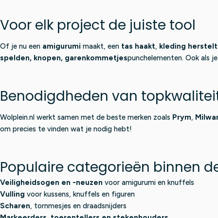
5
Voor elk project de juiste tool
Of je nu een
amigurumi
maakt, een
tas haakt
,
kleding herstelt
spelden, knopen, garenkommetjes
punchelementen. Ook als je
Benodigdheden van topkwalitei
Wolplein.nl werkt samen met de beste merken zoals
Prym
,
Milwa
om precies te vinden wat je nodig hebt!
Populaire categorieën binnen de
Veiligheidsogen en -neuzen
voor amigurumi en knuffels
Vulling
voor kussens, knuffels en figuren
Scharen
, tornmesjes en draadsnijders
Markeerders, toerentellers en stekenhouders