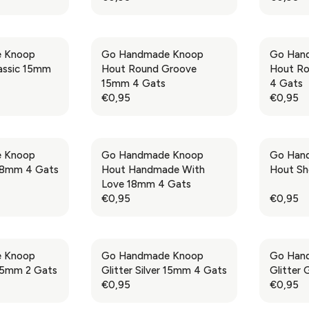
R
R
P
P
,
,
E
E
R
R
9
9
G
G
I
I
5
5
U
U
C
C
 Knoop
Go Handmade Knoop
Go Han
L
L
E
E
assic 15mm
Hout Round Groove
Hout R
A
A
€
€
15mm 4 Gats
4 Gats
R
R
0
0
€0,95
€0,95
R
R
P
P
,
,
E
E
R
R
9
9
G
G
I
I
5
5
U
U
C
C
 Knoop
Go Handmade Knoop
Go Han
L
L
E
E
18mm 4 Gats
Hout Handmade With
Hout Sh
A
A
€
€
Love 18mm 4 Gats
R
R
0
0
€0,95
€0,95
R
R
P
P
,
,
E
E
R
R
9
9
G
G
I
I
5
5
U
U
C
C
 Knoop
Go Handmade Knoop
Go Han
L
L
E
E
35mm 2 Gats
Glitter Silver 15mm 4 Gats
Glitter
A
A
€
€
€0,95
€0,95
R
R
R
R
0
0
E
E
P
P
,
,