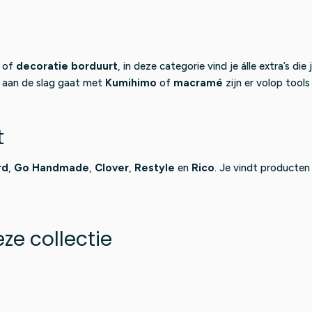
5
5
of
decoratie borduurt
, in deze categorie vind je álle extra’s di
 aan de slag gaat met
Kumihimo
of
macramé
zijn er volop tools
t
rd
,
Go Handmade
,
Clover
,
Restyle
en
Rico
. Je vindt producten 
ze collectie