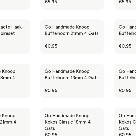
€5,95
€5,95
R
R
E
E
G
G
U
U
acte Haak-
Go Handmade Knoop
Go Han
L
L
soireset
Buffelhoorn 21mm 4 Gats
Buffelh
A
A
R
R
€0,95
€0,95
R
R
P
P
E
E
R
R
G
G
I
I
U
U
C
C
 Knoop
Go Handmade Knoop
Go Han
L
L
E
E
 18mm 4
Buffelhoorn 13mm 4 Gats
Buffelh
A
A
€
€
R
R
5
5
€0,95
€0,95
R
R
P
P
,
,
E
E
R
R
9
9
G
G
I
I
5
5
U
U
C
C
 Knoop
Go Handmade Knoop
Go Han
L
L
E
E
c 21mm 4
Kokos Classic 18mm 4
Kokos C
A
A
€
€
Gats
Gats
R
R
0
0
€0,95
€0,95