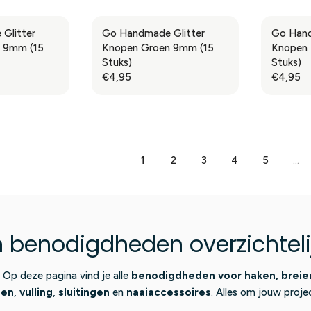
G
G
R
R
9
9
U
U
I
I
5
5
Glitter
Go Handmade Glitter
Go Hand
L
L
C
C
 9mm (15
Knopen Groen 9mm (15
Knopen 
A
A
E
E
Stuks)
Stuks)
R
R
€
€
€4,95
€4,95
R
R
P
P
0
0
E
E
R
R
,
,
G
G
I
I
9
9
U
U
C
C
5
5
L
L
E
E
A
A
€
€
1
2
3
4
5
...
R
R
0
0
P
P
,
,
R
R
9
9
I
I
5
5
C
C
benodigdheden overzichtelijk
E
E
€
€
4
4
 Op deze pagina vind je alle
benodigdheden voor haken, breien
,
,
gen
,
vulling
,
sluitingen
en
naaiaccessoires
. Alles om jouw proje
9
9