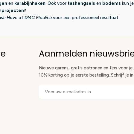
ngen
en
karabijnhaken
. Ook voor
tashengsels
en
bodems
kun je
hprojecten?
ust-Have
of
DMC Mouliné
voor een professioneel resultaat.
ie
Aanmelden nieuwsbrie
Nieuwe garens, gratis patronen en tips voor je
10% korting op je eerste bestelling. Schrijf je i
E-
mail