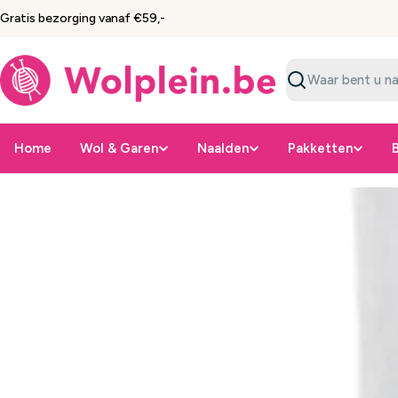
Ga
Gratis bezorging vanaf €59,-
naar
inhoud
Zoeken
Home
Wol & Garen
Naalden
Pakketten