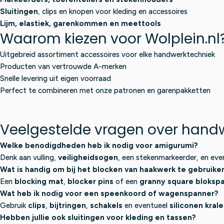
Sluitingen
, clips en knopen voor kleding en accessoires
Lijm, elastiek, garenkommen en meettools
Waarom kiezen voor Wolplein.nl
Uitgebreid assortiment accessoires voor elke handwerktechniek
Producten van vertrouwde A-merken
Snelle levering uit eigen voorraad
Perfect te combineren met onze patronen en garenpakketten
Veelgestelde vragen over hand
Welke benodigdheden heb ik nodig voor amigurumi?
Denk aan vulling,
veiligheidsogen
, een stekenmarkeerder, en eve
Wat is handig om bij het blocken van haakwerk te gebruike
Een
blocking mat
,
blocker pins
of een
granny square bloksp
Wat heb ik nodig voor een speenkoord of wagenspanner?
Gebruik
clips
,
bijtringen
,
schakels
en eventueel
siliconen kral
Hebben jullie ook sluitingen voor kleding en tassen?