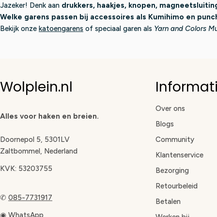
Jazeker! Denk aan
drukkers, haakjes, knopen, magneetsluiti
Welke garens passen bij accessoires als Kumihimo en punc
Bekijk onze
katoengarens
of speciaal garen als
Yarn and Colors M
Wolplein.nl
Informat
Over ons
Alles voor haken en breien.
Blogs
Doornepol 5, 5301LV
Community
Zaltbommel, Nederland
Klantenservice
KVK: 53203755
Bezorging
Retourbeleid
✆
085-7731917
Betalen
◉
WhatsApp