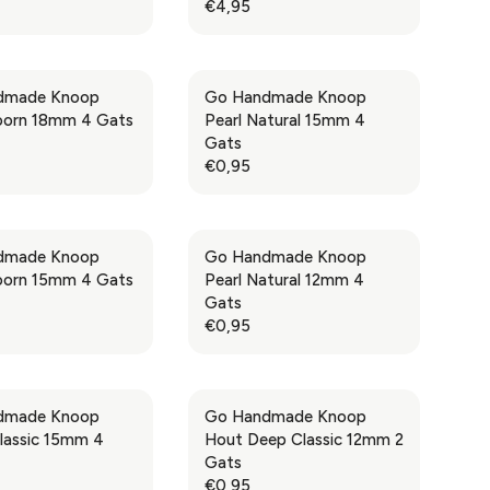
€4,95
R
E
G
U
dmade Knoop
Go Handmade Knoop
L
oorn 18mm 4 Gats
Pearl Natural 15mm 4
A
Gats
R
€0,95
R
P
E
R
G
I
U
C
dmade Knoop
Go Handmade Knoop
L
E
oorn 15mm 4 Gats
Pearl Natural 12mm 4
A
€
Gats
R
4
€0,95
R
P
,
E
R
9
G
I
5
U
C
dmade Knoop
Go Handmade Knoop
L
E
lassic 15mm 4
Hout Deep Classic 12mm 2
A
€
Gats
R
0
€0,95