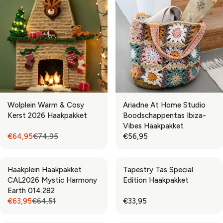
Wolplein Warm & Cosy
Ariadne At Home Studio
Kerst 2026 Haakpakket
Boodschappentas Ibiza-
Vibes Haakpakket
€64,95
€74,95
€56,95
R
R
E
E
G
G
Haakplein Haakpakket
Tapestry Tas Special
U
U
CAL2026 Mystic Harmony
Edition Haakpakket
L
L
Earth 014.282
A
A
€63,95
€64,51
€33,95
R
R
R
R
P
P
E
E