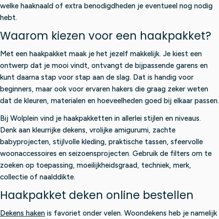
3
L
welke haaknaald of extra benodigdheden je eventueel nog nodig
4
E
hebt.
,
F
Waarom kiezen voor een haakpakket?
9
O
5
R
Met een haakpakket maak je het jezelf makkelijk. Je kiest een
€
8
ontwerp dat je mooi vindt, ontvangt de bijpassende garens en
7
kunt daarna stap voor stap aan de slag. Dat is handig voor
,
beginners, maar ook voor ervaren hakers die graag zeker weten
9
dat de kleuren, materialen en hoeveelheden goed bij elkaar passen.
5
Bij Wolplein vind je haakpakketten in allerlei stijlen en niveaus.
Denk aan kleurrijke dekens, vrolijke amigurumi, zachte
babyprojecten, stijlvolle kleding, praktische tassen, sfeervolle
woonaccessoires en seizoensprojecten. Gebruik de filters om te
zoeken op toepassing, moeilijkheidsgraad, techniek, merk,
collectie of naalddikte.
Haakpakket deken online bestellen
Dekens haken
is favoriet onder velen. Woondekens heb je namelijk