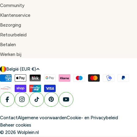
Community
Klantenservice
Bezorging
Retourbeleid
Betalen
Werken bij
L
België (EUR €)
a
Betaalmethoden
n
d
/
Facebook
Instagram
TikTok
Pinterest
YouTube
r
e
Contact
Algemene voorwaarden
Cookie- en Privacybeleid
g
Beheer cookies
i
© 2026
Wolplein.nl