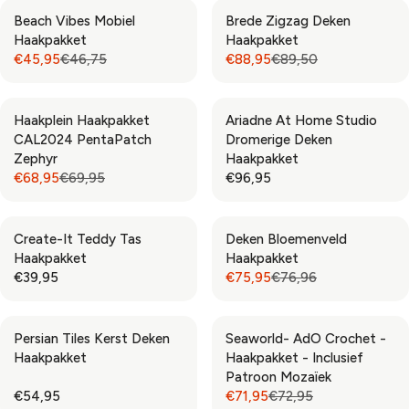
R
R
G
G
Beach Vibes Mobiel
Brede Zigzag Deken
I
I
U
U
Haakpakket
Haakpakket
C
C
L
L
€45,95
€46,75
€88,95
€89,50
E
E
A
A
R
R
€
€
R
R
E
E
7
5
P
P
G
G
4
6
Haakplein Haakpakket
Ariadne At Home Studio
R
R
U
U
,
,
CAL2024 PentaPatch
Dromerige Deken
I
I
L
L
9
9
Zephyr
Haakpakket
C
C
A
A
5
5
€68,95
€69,95
€96,95
E
E
R
R
R
R
,
€
€
P
P
E
E
N
6
3
R
R
G
G
O
4
3
Create-It Teddy Tas
Deken Bloemenveld
I
I
U
U
W
,
,
Haakpakket
Haakpakket
C
C
L
L
O
5
9
€39,95
€75,95
€76,96
E
E
A
A
R
R
N
1
5
€
€
R
R
E
E
S
,
4
8
P
P
G
G
A
N
6
9
Persian Tiles Kerst Deken
Seaworld- AdO Crochet -
R
R
U
U
L
O
,
,
Haakpakket
Haakpakket - Inclusief
I
I
L
L
E
W
7
5
Patroon Mozaïek
C
C
A
A
F
O
5
0
€54,95
€71,95
€72,95
E
E
R
R
R
R
O
N