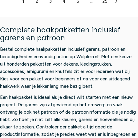
N
N
1
2
3
4
5
...
25
5
5
E
E
A
A
O
O
S
S
€
€
R
R
R
R
A
A
5
5
P
P
€
€
L
L
2
1
R
R
3
7
E
E
Complete haakpakketten inclusief
,
,
I
I
4
0
F
F
9
1
garens en patroon
C
C
,
,
O
O
5
7
E
E
9
9
R
R
,
Bestel complete haakpakketten inclusief garens, patroon en
€
€
5
5
€
€
N
3
8
benodigdheden eenvoudig online op Wolplein.nl! Met een keuze
4
2
O
0
8
uit honderden pakketten voor dekens, kledingstukken,
5
8
W
,
,
accessoires, amigurumi en knuffels zit er voor iedereen wat bij.
,
,
O
9
9
9
9
Kies voor een pakket voor beginners of ga voor een uitdagend
N
5
5
5
5
haakwerk waar je lekker lang mee bezig bent.
S
,
A
N
Een haakpakket is ideaal als je direct wilt starten met een nieuw
L
O
project. De garens zijn afgestemd op het ontwerp en vaak
E
W
ontvang je ook het patroon of de patrooninformatie die je nodig
F
O
hebt. Zo hoef je niet zelf alle kleuren, garens en hoeveelheden bij
O
N
R
elkaar te zoeken. Controleer per pakket altijd goed de
S
€
A
productinformatie, zodat je precies weet wat er is inbegrepen en