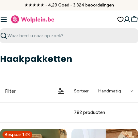
Ga
★★★★★ -
4,29 Goed - 3.324 beoordelingen
naar
inhoud
W
Zoeken
Haakpakketten
Filter
Sorteer:
Handmatig
782 producten
Bespaar 13%