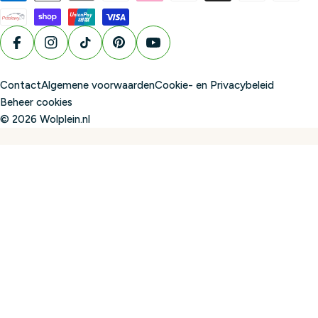
n
d
/
Facebook
Instagram
TikTok
Pinterest
YouTube
r
e
Contact
Algemene voorwaarden
Cookie- en Privacybeleid
g
Beheer cookies
i
© 2026
Wolplein.nl
o