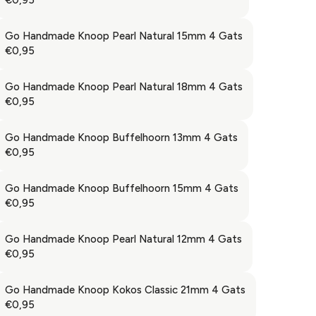
C
R
P
,
L
E
E
R
9
A
€
G
Go Handmade Knoop Pearl Natural 15mm 4 Gats
I
5
R
4
U
€0,95
C
R
P
,
L
E
E
R
9
A
€
G
Go Handmade Knoop Pearl Natural 18mm 4 Gats
I
5
R
9
U
€0,95
C
R
P
,
L
E
E
R
9
A
€
G
Go Handmade Knoop Buffelhoorn 13mm 4 Gats
I
5
R
0
U
€0,95
C
R
P
,
L
E
E
R
9
A
€
G
Go Handmade Knoop Buffelhoorn 15mm 4 Gats
I
5
R
0
U
€0,95
C
R
P
,
L
E
E
R
9
A
€
G
Go Handmade Knoop Pearl Natural 12mm 4 Gats
I
5
R
0
U
€0,95
C
R
P
,
L
E
E
R
9
A
€
G
Go Handmade Knoop Kokos Classic 21mm 4 Gats
I
5
R
0
U
€0,95
C
R
P
,