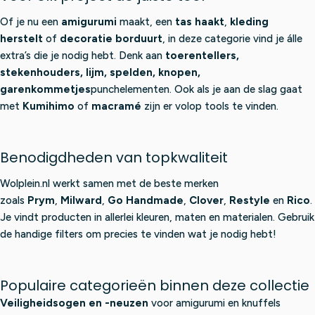
Of je nu een
amigurumi
maakt, een
tas haakt
,
kleding
herstelt
of
decoratie borduurt
, in deze categorie vind je álle
extra’s die je nodig hebt. Denk aan
toerentellers,
stekenhouders, lijm, spelden, knopen,
garenkommetjes
punchelementen. Ook als je aan de slag gaat
met
Kumihimo
of
macramé
zijn er volop tools te vinden.
Benodigdheden van topkwaliteit
Wolplein.nl werkt samen met de beste merken
zoals
Prym
,
Milward
,
Go Handmade
,
Clover
,
Restyle
en
Rico
.
Je vindt producten in allerlei kleuren, maten en materialen. Gebruik
de handige filters om precies te vinden wat je nodig hebt!
Populaire categorieën binnen deze collectie
Veiligheidsogen en -neuzen
voor amigurumi en knuffels