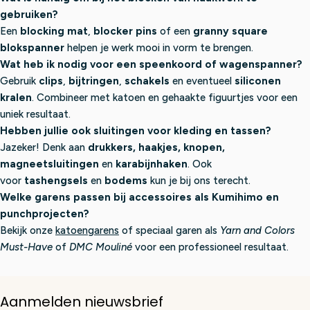
gebruiken?
Een
blocking mat
,
blocker pins
of een
granny square
blokspanner
helpen je werk mooi in vorm te brengen.
Wat heb ik nodig voor een speenkoord of wagenspanner?
Gebruik
clips
,
bijtringen
,
schakels
en eventueel
siliconen
kralen
. Combineer met katoen en gehaakte figuurtjes voor een
uniek resultaat.
Hebben jullie ook sluitingen voor kleding en tassen?
Jazeker! Denk aan
drukkers, haakjes, knopen,
magneetsluitingen
en
karabijnhaken
. Ook
voor
tashengsels
en
bodems
kun je bij ons terecht.
Welke garens passen bij accessoires als Kumihimo en
punchprojecten?
Bekijk onze
katoengarens
of speciaal garen als
Yarn and Colors
Must-Have
of
DMC Mouliné
voor een professioneel resultaat.
Aanmelden nieuwsbrief