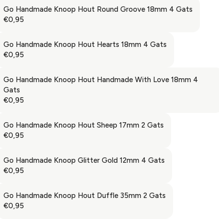
R
9
A
€
G
Go Handmade Knoop Hout Round Groove 18mm 4 Gats
I
5
R
0
U
€0,95
C
R
P
,
L
E
E
R
9
A
€
G
Go Handmade Knoop Hout Hearts 18mm 4 Gats
I
5
R
0
U
€0,95
C
R
P
,
L
E
E
R
9
A
€
G
Go Handmade Knoop Hout Handmade With Love 18mm 4
I
5
R
0
U
Gats
C
P
,
L
€0,95
E
R
R
9
A
€
E
I
5
R
0
G
Go Handmade Knoop Hout Sheep 17mm 2 Gats
C
P
,
U
€0,95
E
R
R
9
L
€
E
I
5
A
0
G
Go Handmade Knoop Glitter Gold 12mm 4 Gats
C
R
,
U
€0,95
E
R
P
9
L
€
E
R
5
A
0
G
Go Handmade Knoop Hout Duffle 35mm 2 Gats
I
R
,
U
€0,95
C
R
P
9
L
E