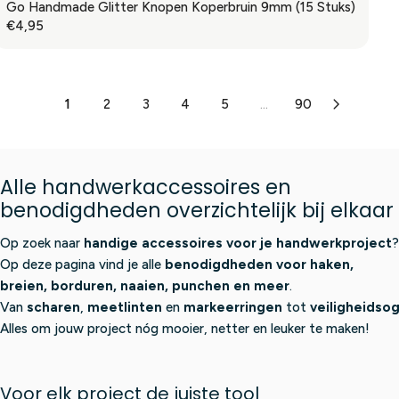
€
G
Go Handmade Glitter Knopen Koperbruin 9mm (15 Stuks)
I
5
R
0
U
€4,95
C
R
P
,
L
E
E
R
9
A
€
G
I
5
R
4
U
C
P
,
1
2
3
4
5
...
90
L
E
R
9
A
€
I
5
R
4
C
P
,
E
Alle handwerkaccessoires en
R
9
€
I
benodigdheden overzichtelijk bij elkaar
5
4
C
,
E
Op zoek naar
handige accessoires voor je handwerkproject
?
9
€
Op deze pagina vind je alle
benodigdheden voor haken,
5
4
breien, borduren, naaien, punchen en meer
.
,
Van
scharen
,
meetlinten
en
markeerringen
tot
veiligheidso
9
Alles om jouw project nóg mooier, netter en leuker te maken!
5
Voor elk project de juiste tool