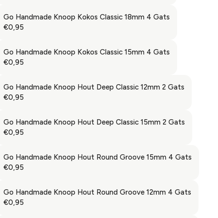
L
E
E
R
9
A
€
G
Go Handmade Knoop Kokos Classic 18mm 4 Gats
I
5
R
0
U
€0,95
C
R
P
,
L
E
E
R
9
A
€
G
Go Handmade Knoop Kokos Classic 15mm 4 Gats
I
5
R
0
U
€0,95
C
R
P
,
L
E
E
R
9
A
€
G
Go Handmade Knoop Hout Deep Classic 12mm 2 Gats
I
5
R
0
U
€0,95
C
R
P
,
L
E
E
R
9
A
€
G
Go Handmade Knoop Hout Deep Classic 15mm 2 Gats
I
5
R
0
U
€0,95
C
R
P
,
L
E
E
R
9
A
€
G
Go Handmade Knoop Hout Round Groove 15mm 4 Gats
I
5
R
0
U
€0,95
C
R
P
,
L
E
E
R
9
A
€
G
Go Handmade Knoop Hout Round Groove 12mm 4 Gats
I
5
R
0
U
€0,95
C
R
P
,
L
E
E