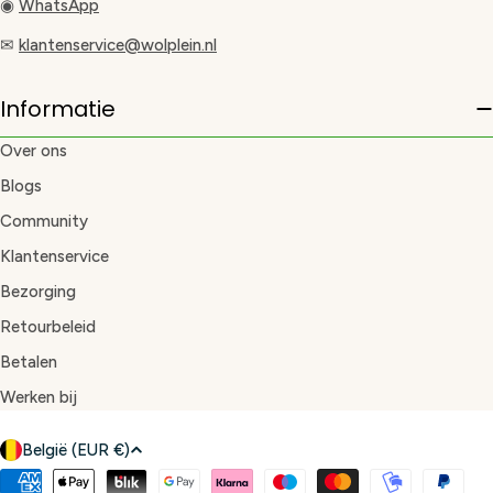
◉
WhatsApp
✉
klantenservice@wolplein.nl
Informatie
Over ons
Blogs
Community
Klantenservice
Bezorging
Retourbeleid
Betalen
Werken bij
L
België (EUR €)
a
Betaalmethoden