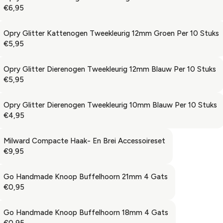
€6,95
R
E
G
Opry Glitter Kattenogen Tweekleurig 12mm Groen Per 10 Stuks
U
€5,95
R
L
E
A
G
Opry Glitter Dierenogen Tweekleurig 12mm Blauw Per 10 Stuks
R
U
€5,95
R
P
L
E
R
A
G
Opry Glitter Dierenogen Tweekleurig 10mm Blauw Per 10 Stuks
I
R
U
€4,95
C
R
P
L
E
E
R
A
€
G
Milward Compacte Haak- En Brei Accessoireset
I
R
6
U
€9,95
C
R
P
,
L
E
E
R
9
A
€
G
Go Handmade Knoop Buffelhoorn 21mm 4 Gats
I
5
R
5
U
€0,95
C
R
P
,
L
E
E
R
9
A
€
G
Go Handmade Knoop Buffelhoorn 18mm 4 Gats
I
5
R
5
U
€0,95