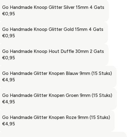
E
R
5
A
€
G
Go Handmade Knoop Glitter Silver 15mm 4 Gats
I
R
0
U
€0,95
C
R
P
,
L
E
E
R
9
A
€
G
Go Handmade Knoop Glitter Gold 15mm 4 Gats
I
5
R
0
U
€0,95
C
R
P
,
L
E
E
R
9
A
€
G
Go Handmade Knoop Hout Duffle 30mm 2 Gats
I
5
R
0
U
€0,95
C
R
P
,
L
E
E
R
9
A
€
G
Go Handmade Glitter Knopen Blauw 9mm (15 Stuks)
I
5
R
0
U
€4,95
C
R
P
,
L
E
E
R
9
A
€
G
Go Handmade Glitter Knopen Groen 9mm (15 Stuks)
I
5
R
0
U
€4,95
C
R
P
,
L
E
E
R
9
A
€
G
Go Handmade Glitter Knopen Roze 9mm (15 Stuks)
I
5
R
0
U
€4,95
C
R
P
,
L
E
E
R
9
A