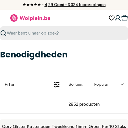
Ga
★★★★★ -
4,29 Goed - 3.324 beoordelingen
naar
inhoud
W
Zoeken
Benodigdheden
Filter
Sorteer:
Populair
2852 producten
Opry Glitter Kattenogen Tweekleurig 15mm Groen Per 10 Stuks