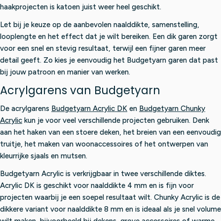
haakprojecten is katoen juist weer heel geschikt.
Let bij je keuze op de aanbevolen naalddikte, samenstelling,
looplengte en het effect dat je wilt bereiken. Een dik garen zorgt
voor een snel en stevig resultaat, terwijl een fijner garen meer
detail geeft. Zo kies je eenvoudig het Budgetyarn garen dat past
bij jouw patroon en manier van werken.
Acrylgarens van Budgetyarn
De acrylgarens
Budgetyarn Acrylic DK
en
Budgetyarn Chunky
Acrylic
kun je voor veel verschillende projecten gebruiken. Denk
aan het haken van een stoere deken, het breien van een eenvoudig
truitje, het maken van woonaccessoires of het ontwerpen van
kleurrijke sjaals en mutsen.
Budgetyarn Acrylic is verkrijgbaar in twee verschillende diktes.
Acrylic DK is geschikt voor naalddikte 4 mm en is fijn voor
projecten waarbij je een soepel resultaat wilt. Chunky Acrylic is de
dikkere variant voor naalddikte 8 mm en is ideaal als je snel volume
wilt maken, bijvoorbeeld bij dekens, grove accessoires of warme