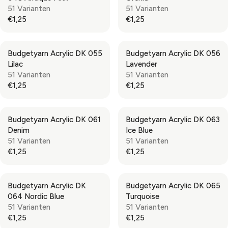
L
L
51 Varianten
51 Varianten
E
E
A
A
€1,25
€1,25
€
€
R
R
R
R
1
1
P
P
E
E
,
,
R
R
G
G
2
2
Budgetyarn Acrylic DK 055
Budgetyarn Acrylic DK 056
I
I
U
U
5
5
Lilac
Lavender
C
C
L
L
51 Varianten
51 Varianten
E
E
A
A
€1,25
€1,25
€
€
R
R
R
R
1
1
P
P
E
E
,
,
R
R
G
G
2
2
Budgetyarn Acrylic DK 061
Budgetyarn Acrylic DK 063
I
I
U
U
5
5
Denim
Ice Blue
C
C
L
L
51 Varianten
51 Varianten
E
E
A
A
€1,25
€1,25
€
€
R
R
R
R
1
1
P
P
E
E
,
,
R
R
G
G
2
2
Budgetyarn Acrylic DK
Budgetyarn Acrylic DK 065
I
I
U
U
5
5
064 Nordic Blue
Turquoise
C
C
L
L
51 Varianten
51 Varianten
E
E
A
A
€1,25
€1,25
€
€
R
R
R
R