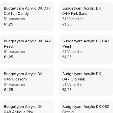
,
,
R
R
G
G
2
2
Budgetyarn Acrylic DK 037
Budgetyarn Acrylic DK
I
I
U
U
5
5
Cotton Candy
040 Pink Sand
C
C
L
L
51 Varianten
51 Varianten
E
E
A
A
€1,25
€1,25
€
€
R
R
R
R
1
1
P
P
E
E
,
,
R
R
G
G
2
2
Budgetyarn Acrylic DK 042
Budgetyarn Acrylic DK 043
I
I
U
U
5
5
Peach
Pearl
C
C
L
L
51 Varianten
51 Varianten
E
E
A
A
€1,25
€1,25
€
€
R
R
R
R
1
1
P
P
E
E
,
,
R
R
G
G
2
2
Budgetyarn Acrylic DK
Budgetyarn Acrylic DK
I
I
U
U
5
5
045 Blossom
047 Old Pink
C
C
L
L
51 Varianten
51 Varianten
E
E
A
A
€1,25
€1,25
€
€
R
R
R
R
1
1
P
P
E
E
,
,
R
R
G
G
2
2
Budgetyarn Acrylic DK
Budgetyarn Acrylic DK 052
I
I
U
U
5
5
048 Antique Pink
Orchid
C
C