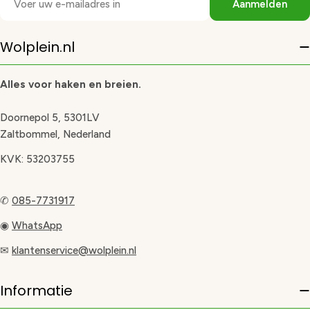
Aanmelden
mail
Wolplein.nl
Alles voor haken en breien.
Doornepol 5, 5301LV
Zaltbommel, Nederland
KVK: 53203755
✆
085-7731917
◉
WhatsApp
✉
klantenservice@wolplein.nl
Informatie