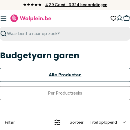
Ga
★★★★★ -
4,29 Goed - 3.324 beoordelingen
naar
inhoud
W
Zoeken
Budgetyarn garen
Alle Producten
Per Productreeks
Filter
Sorteer:
Titel oplopend