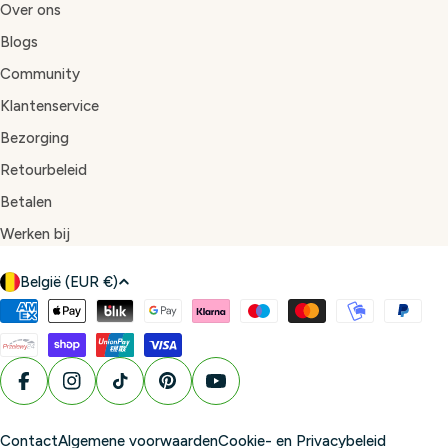
Over ons
Blogs
Community
Klantenservice
Bezorging
Retourbeleid
Betalen
Werken bij
L
België (EUR €)
a
Betaalmethoden
n
d
/
Facebook
Instagram
TikTok
Pinterest
YouTube
r
e
Contact
Algemene voorwaarden
Cookie- en Privacybeleid