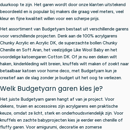
5
5
duurkoop te zijn. Het garen wordt door onze klanten uitstekend
beoordeeld en is populair bij makers die graag veel meters, veel
kleur en fijne kwaliteit willen voor een scherpe prijs.
Het assortiment van Budgetyarn bestaat uit verschillende garens
voor verschillende projecten. Denk aan de 100% acrylgarens
Chunky Acrylic en Acrylic DK, de superzachte bollen Chunky
Chenille en Soft Aran, het veelzijdige Like Wool Baby en het
voordelige katoengaren Cotton DK. Of je nu een deken wilt
haken, kinderkleding wilt breien, knuffels wilt maken of zoekt naar
betaalbaar katoen voor home deco, met Budgetyarn kun je
creatief aan de slag zonder je budget uit het oog te verliezen.
Welk Budgetyarn garen kies je?
Het juiste Budgetyarn garen hangt af van je project. Voor
dekens, truien en accessoires zijn acrylgarens een praktische
keuze, omdat ze licht, sterk en onderhoudsvriendelijk zijn. Voor
knuffels en zachte babyprojecten kies je eerder een chenille of
fluffy garen. Voor amigurumi, decoratie en zomerse