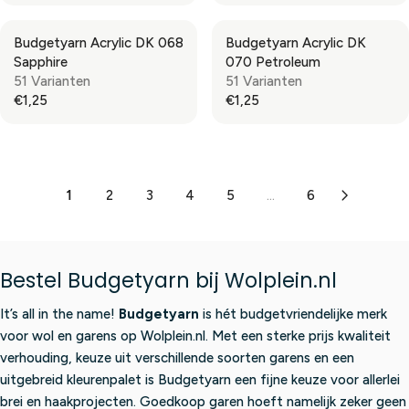
1
1
P
P
E
E
,
,
R
R
G
G
2
2
Budgetyarn Acrylic DK 068
Budgetyarn Acrylic DK
I
I
U
U
5
5
Sapphire
070 Petroleum
C
C
L
L
51 Varianten
51 Varianten
E
E
A
A
€1,25
€1,25
€
€
R
R
R
R
1
1
P
P
E
E
,
,
R
R
G
G
2
2
I
I
U
U
5
5
C
C
L
L
1
2
3
4
5
...
6
E
E
A
A
€
€
R
R
1
1
P
P
,
,
R
R
Bestel Budgetyarn bij Wolplein.nl
2
2
I
I
5
5
C
C
It’s all in the name!
Budgetyarn
is hét budgetvriendelijke merk
E
E
voor wol en garens op Wolplein.nl. Met een sterke prijs kwaliteit
€
€
verhouding, keuze uit verschillende soorten garens en een
1
1
,
,
uitgebreid kleurenpalet is Budgetyarn een fijne keuze voor allerlei
2
2
brei en haakprojecten. Goedkoop garen hoeft namelijk zeker geen