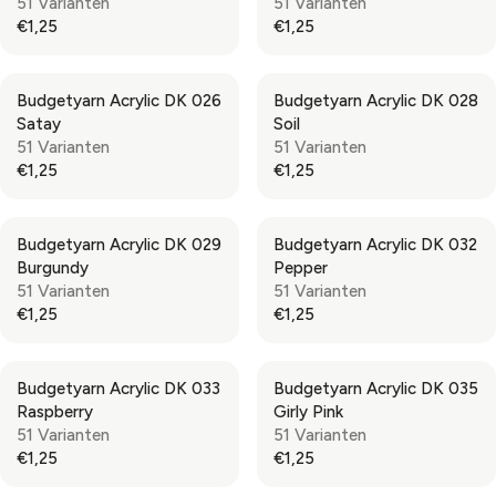
51 Varianten
51 Varianten
E
E
A
A
€1,25
€1,25
€
€
R
R
R
R
1
1
P
P
E
E
,
,
R
R
G
G
2
2
Budgetyarn Acrylic DK 026
Budgetyarn Acrylic DK 028
I
I
U
U
5
5
Satay
Soil
C
C
L
L
51 Varianten
51 Varianten
E
E
A
A
€1,25
€1,25
€
€
R
R
R
R
1
1
P
P
E
E
,
,
R
R
G
G
2
2
Budgetyarn Acrylic DK 029
Budgetyarn Acrylic DK 032
I
I
U
U
5
5
Burgundy
Pepper
C
C
L
L
51 Varianten
51 Varianten
E
E
A
A
€1,25
€1,25
€
€
R
R
R
R
1
1
P
P
E
E
,
,
R
R
G
G
2
2
Budgetyarn Acrylic DK 033
Budgetyarn Acrylic DK 035
I
I
U
U
5
5
Raspberry
Girly Pink
C
C
L
L
51 Varianten
51 Varianten
E
E
A
A
€1,25
€1,25
€
€
R
R
R
R
1
1
P
P
E
E