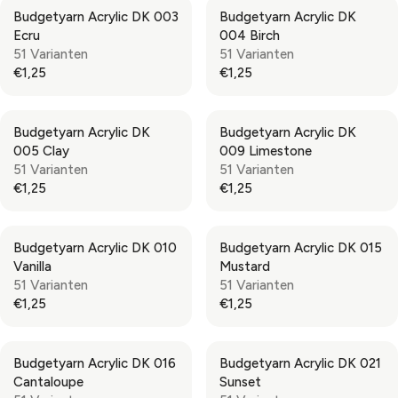
G
G
Budgetyarn Acrylic DK 003
Budgetyarn Acrylic DK
U
U
Ecru
004 Birch
L
L
51 Varianten
51 Varianten
A
A
€1,25
€1,25
R
R
R
R
P
P
E
E
R
R
G
G
Budgetyarn Acrylic DK
Budgetyarn Acrylic DK
I
I
U
U
005 Clay
009 Limestone
C
C
L
L
51 Varianten
51 Varianten
E
E
A
A
€1,25
€1,25
€
€
R
R
R
R
1
1
P
P
E
E
,
,
R
R
G
G
2
2
Budgetyarn Acrylic DK 010
Budgetyarn Acrylic DK 015
I
I
U
U
5
5
Vanilla
Mustard
C
C
L
L
51 Varianten
51 Varianten
E
E
A
A
€1,25
€1,25
€
€
R
R
R
R
1
1
P
P
E
E
,
,
R
R
G
G
2
2
Budgetyarn Acrylic DK 016
Budgetyarn Acrylic DK 021
I
I
U
U
5
5
Cantaloupe
Sunset
C
C
L
L