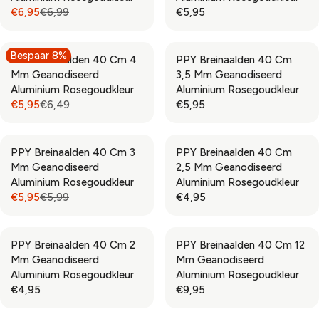
A
A
N
€6,95
€6,99
€5,95
€
€
R
R
R
R
O
7
6
P
P
E
E
W
,
,
R
R
G
G
O
Bespaar 8%
9
9
PPY Breinaalden 40 Cm 4
PPY Breinaalden 40 Cm
I
I
U
U
N
5
5
Mm Geanodiseerd
3,5 Mm Geanodiseerd
C
C
L
L
S
Aluminium Rosegoudkleur
Aluminium Rosegoudkleur
E
E
A
A
A
€5,95
€6,49
€5,95
€
€
R
R
R
R
L
7
6
P
P
E
E
E
,
,
R
R
G
G
F
4
9
PPY Breinaalden 40 Cm 3
PPY Breinaalden 40 Cm
I
I
U
U
O
9
9
Mm Geanodiseerd
2,5 Mm Geanodiseerd
C
C
L
L
R
,
,
Aluminium Rosegoudkleur
Aluminium Rosegoudkleur
E
E
A
A
€
N
N
€5,95
€5,99
€4,95
€
€
R
R
R
R
7
O
O
6
5
P
P
E
E
,
W
W
,
,
R
R
G
G
9
O
O
9
9
PPY Breinaalden 40 Cm 2
PPY Breinaalden 40 Cm 12
I
I
U
U
5
N
N
9
5
Mm Geanodiseerd
Mm Geanodiseerd
C
C
L
L
S
S
,
Aluminium Rosegoudkleur
Aluminium Rosegoudkleur
E
E
A
A
A
A
N
€4,95
€9,95
€
€
R
R
R
R
L
L
O
6
5
P
P
E
E
E
E
W