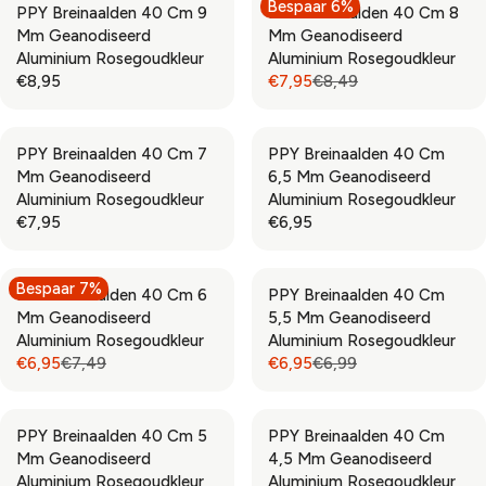
Bespaar 6%
3
,
PPY Breinaalden 40 Cm 9
PPY Breinaalden 40 Cm 8
I
I
U
U
,
9
Mm Geanodiseerd
Mm Geanodiseerd
C
C
L
L
9
5
Aluminium Rosegoudkleur
Aluminium Rosegoudkleur
E
E
A
A
5
€8,95
€7,95
€8,49
€
€
R
R
R
R
6
2
P
P
E
E
,
,
R
R
G
G
9
9
PPY Breinaalden 40 Cm 7
PPY Breinaalden 40 Cm
I
I
U
U
5
5
Mm Geanodiseerd
6,5 Mm Geanodiseerd
C
C
L
L
Aluminium Rosegoudkleur
Aluminium Rosegoudkleur
E
E
A
A
€7,95
€6,95
€
€
R
R
R
R
3
1
P
P
E
E
,
3
R
R
G
G
Bespaar 7%
9
,
PPY Breinaalden 40 Cm 6
PPY Breinaalden 40 Cm
I
I
U
U
5
9
Mm Geanodiseerd
5,5 Mm Geanodiseerd
C
C
L
L
5
Aluminium Rosegoudkleur
Aluminium Rosegoudkleur
E
E
A
A
€6,95
€7,49
€6,95
€6,99
€
€
R
R
R
R
8
8
P
P
E
E
,
,
R
R
G
G
9
4
PPY Breinaalden 40 Cm 5
PPY Breinaalden 40 Cm
I
I
U
U
5
9
Mm Geanodiseerd
4,5 Mm Geanodiseerd
C
C
L
L
,
Aluminium Rosegoudkleur
Aluminium Rosegoudkleur
E
E