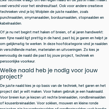
N
N
€
veel verschil voor het eindresultaat. Ook voor andere creatieve
O
O
5
technieken vind je bij Wolplein de juiste naalden, zoals
W
W
,
O
O
punchnaalden, smyrnanaalden, borduurnaalden, stopnaalden en
9
N
N
kabelnaalden.
5
S
S
Of je nu net begint met haken of breien, of al jaren handwerkt:
A
A
L
L
een fijne naald ligt prettig in de hand, past bij je garen en helpt je
E
E
om gelijkmatig te werken. In deze hoofdcategorie vind je naalden
F
F
in verschillende maten, materialen en uitvoeringen. Zo kies je
O
O
eenvoudig de naald die past bij jouw project, techniek en
R
R
persoonlijke voorkeur.
€
€
4
5
Welke naald heb je nodig voor jouw
,
,
project?
9
9
5
5
De juiste naald kies je op basis van de techniek, het garen en het
project dat je wilt maken. Voor haken gebruik je een haaknaald.
Voor breien kun je kiezen uit rechte breinaalden, rondbreinaalden
of kousenbreinaalden. Voor sokken, mouwen en kleine ronde
projecten zijn kousenbreinaalden of rondbreinaalden vaak handig.