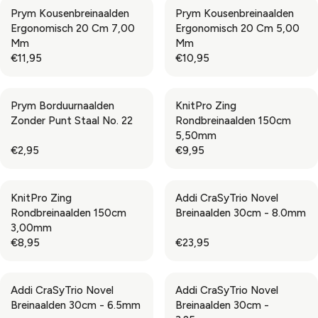
G
G
Prym Kousenbreinaalden
Prym Kousenbreinaalden
U
U
Ergonomisch 20 Cm 7,00
Ergonomisch 20 Cm 5,00
L
L
Mm
Mm
A
A
€11,95
€10,95
R
R
R
R
P
P
E
E
R
R
G
G
Prym Borduurnaalden
KnitPro Zing
I
I
U
U
Zonder Punt Staal No. 22
Rondbreinaalden 150cm
C
C
L
L
5,50mm
E
E
A
A
€2,95
€9,95
€
€
R
R
R
R
3
2
P
P
E
E
,
,
R
R
G
G
9
9
KnitPro Zing
Addi CraSyTrio Novel
I
I
U
U
5
5
Rondbreinaalden 150cm
Breinaalden 30cm - 8.0mm
C
C
L
L
3,00mm
E
E
A
A
€8,95
€23,95
€
€
R
R
R
R
1
1
P
P
E
E
1
0
R
R
G
G
,
,
Addi CraSyTrio Novel
Addi CraSyTrio Novel
I
I
U
U
9
9
Breinaalden 30cm - 6.5mm
Breinaalden 30cm -
C
C
L
L
5
5