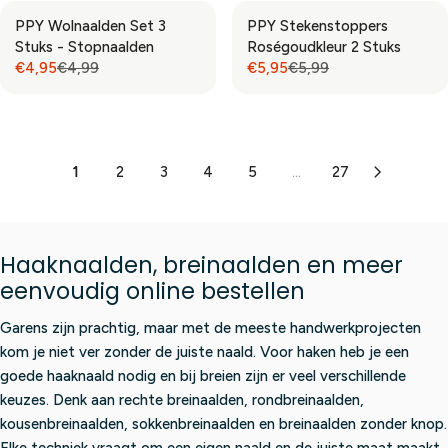
,
,
R
R
G
G
F
F
O
4
9
PPY Wolnaalden Set 3
PPY Stekenstoppers
I
I
U
U
O
O
N
9
5
Stuks - Stopnaalden
Roségoudkleur 2 Stuks
C
C
L
L
R
R
S
,
€4,95
€4,99
€5,95
€5,99
E
E
A
A
R
R
€
€
A
N
€
€
R
R
E
E
6
6
L
O
5
4
P
P
G
G
,
,
E
W
,
,
R
R
U
U
9
9
F
O
9
9
I
I
L
L
5
5
O
N
1
2
3
4
5
...
27
9
5
C
C
A
A
R
S
,
E
E
R
R
€
A
N
€
€
P
P
6
L
O
4
9
R
R
,
E
Haaknaalden, breinaalden en meer
W
,
,
I
I
9
F
O
9
9
eenvoudig online bestellen
C
C
5
O
N
5
5
E
E
R
S
Garens zijn prachtig, maar met de meeste handwerkprojecten
€
€
€
A
4
5
kom je niet ver zonder de juiste naald. Voor haken heb je een
5
L
,
,
goede haaknaald nodig en bij breien zijn er veel verschillende
,
E
9
9
keuzes. Denk aan rechte breinaalden, rondbreinaalden,
9
F
9
9
5
kousenbreinaalden, sokkenbreinaalden en breinaalden zonder knop.
O
,
,
R
Elke techniek vraagt om een eigen naald en de juiste maat maakt