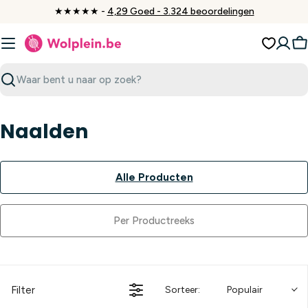
Ga
★★★★★ -
4,29 Goed - 3.324 beoordelingen
naar
inhoud
W
Zoeken
Naalden
Alle Producten
Per Productreeks
Filter
Sorteer:
Populair